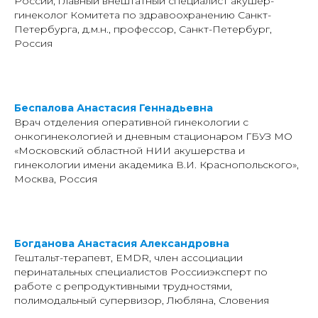
России, главный внештатный специалист акушер-
гинеколог Комитета по здравоохранению Санкт-
Петербурга, д.м.н., профессор, Санкт-Петербург,
Россия
Беспалова Анастасия Геннадьевна
Врач отделения оперативной гинекологии с
онкогинекологией и дневным стационаром ГБУЗ МО
«Московский областной НИИ акушерства и
гинекологии имени академика В.И. Краснопольского»,
Москва, Россия
Богданова Анастасия Александровна
Гештальт-терапевт, EMDR, член ассоциации
перинатальных специалистов Россииэксперт по
работе с репродуктивными трудностями,
полимодальный супервизор, Любляна, Словения