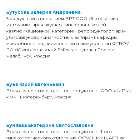
Бутусова Валерия Андреевна
Заведующий отделением ВРТ ООО «ЭкоКлиника
Источник», врач акушер-гинеколог высшей
квалификационной категории, репродуктолог, врач
ультразвуковой диагностики, аспирант кафедры
микробиологии, вирусологии и иммунологии ФГБОУ
ВО «Южно-Уральский ГМУ» Минздрава России,
Челябинск, Россия
Буев Юрий Евгеньевич
Врач акушер-гинеколог, репродуктолог ООО «КИРМ»,
к.м.н., Екатеринбург, Россия
Буняева Екатерина Святославовна
Врач акушер-гинеколог, репродуктолог 1-ого
гинекологического отделения ФГБУ НМИЦ АГП им.