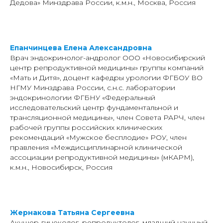
Дедова» Минздрава России, к.м.н., Москва, Россия
Епанчинцева Елена Александровна
Врач эндокринолог-андролог ООО «Новосибирский
центр репродуктивной медицины» группы компаний
«Мать и Дитя», доцент кафедры урологии ФГБОУ ВО
НГМУ Минздрава России, с.н.с. лаборатории
эндокринологии ФГБНУ «Федеральный
исследовательский центр фундаментальной и
трансляционной медицины», член Совета РАРЧ, член
рабочей группы российских клинических
рекомендаций «Мужское бесплодие» РОУ, член
правления «Междисциплинарной клинической
ассоциации репродуктивной медицины» (мКАРМ),
к.м.н., Новосибирск, Россия
Жернакова Татьяна Сергеевна
Акушер-гинеколог, репродуктолог, младший научный