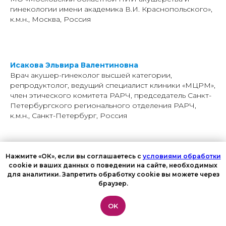
гинекологии имени академика В.И. Краснопольского»,
к.м.н., Москва, Россия
Исакова Эльвира Валентиновна
Врач акушер-гинеколог высшей категории,
репродуктолог, ведущий специалист клиники «МЦРМ»,
член этического комитета РАРЧ, председатель Санкт-
Петербургского регионального отделения РАРЧ,
к.м.н., Санкт-Петербург, Россия
Нажмите «ОК», если вы соглашаетесь с
условиями обработки
Ищук Мария Павловна
cookie и ваших данных о поведении на сайте, необходимых
Врач акушер-гинеколог, аспирант 2 года ФГБУ
для аналитики. Запретить обработку cookie вы можете через
«Национальный медицинский исследовательский
браузер.
центр акушерства, гинекологии и перинатологии им.
В. И. Кулакова» Министерства здравоохранения
OK
Российский Федерации, Москва, Россия