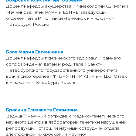
Боярский Константин Юрьевич
Доцент кафедры акушерства и гинекологии СЗГМУ им
Мечникова, член РАРЧ и ESHRE, заведующий
отделением ВРТ клиники «Генезис», к.м.н., Санкт-
Петербург, Россия
Блох Мария Евгеньевна
Доцент кафедры психического здоровья и раннего
сопровождения детей и родителей Санкт-
Петербургского государственного университета,
врач-психотерапевт ФГБНУ «НИИ АГиР им. Д.О. Отта»,
к.м.н., Санкт-Петербург, Россия
Брагина Елизавета Ефимовна
Ведущий научный сотрудник Медико-генетического
научного центра в лаборатории генетики нарушений
репродукции, старший научный сотрудник отдела
электронной микроскопии Научно-