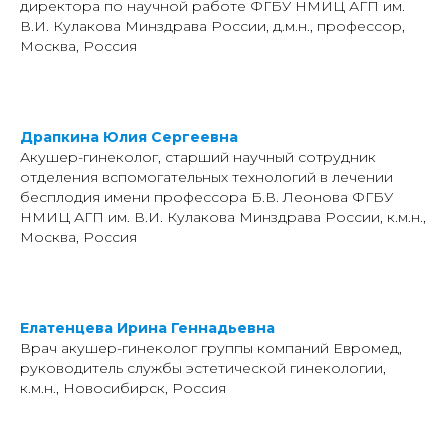
директора по научной работе ФГБУ НМИЦ АГП им.
В.И. Кулакова Минздрава России, д.м.н., профессор,
Москва, Россия
Драпкина Юлия Сергеевна
Акушер-гинеколог, старший научный сотрудник
отделения вспомогательных технологий в лечении
бесплодия имени профессора Б.В. Леонова ФГБУ
НМИЦ АГП им. В.И. Кулакова Минздрава России, к.м.н.,
Москва, Россия
Елатенцева Ирина Геннадьевна
Врач акушер-гинеколог группы компаний Евромед,
руководитель службы эстетической гинекологии,
к.м.н., Новосибирск, Россия