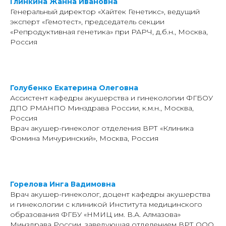
Глинкина Жанна Ивановна
Генеральный директор «Хайтек Генетикс», ведущий
эксперт «Гемотест», председатель секции
«Репродуктивная генетика» при РАРЧ, д.б.н., Москва,
Россия
Голубенко Екатерина Олеговна
Ассистент кафедры акушерства и гинекологии ФГБОУ
ДПО РМАНПО Минздрава России, к.м.н., Москва,
Россия
Врач акушер-гинеколог отделения ВРТ «Клиника
Фомина Мичуринский», Москва, Россия
Горелова Инга Вадимовна
Врач акушер-гинеколог, доцент кафедры акушерства
и гинекологии с клиникой Института медицинского
образования ФГБУ «НМИЦ им. В.А. Алмазова»
Минздрава России, заведующая отделением ВРТ ООО