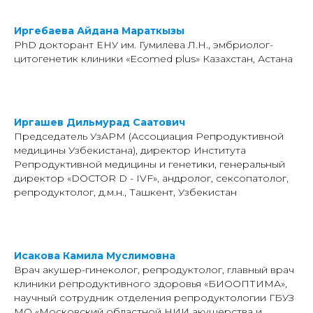
Иргебаева Айдана Мараткызы
PhD докторант ЕНУ им. Гумилева Л.Н., эмбриолог-
цитогенетик клиники «Ecomed plus» Казахстан, Астана
Иргашев Дильмурад Саатович
Председатель УзАРМ (Ассоциация Репродуктивной
медицины Узбекистана), директор Института
Репродуктивной медицины и генетики, генеральный
директор «DOCTOR D - IVF», андролог, сексопатолог,
репродуктолог, д.м.н., Ташкент, Узбекистан
Исакова Камила Муслимовна
Врач акушер-гинеколог, репродуктолог, главный врач
клиники репродуктивного здоровья «БИООПТИМА»,
научный сотрудник отделения репродуктологии ГБУЗ
МО «Московский областной НИИ акушерства и